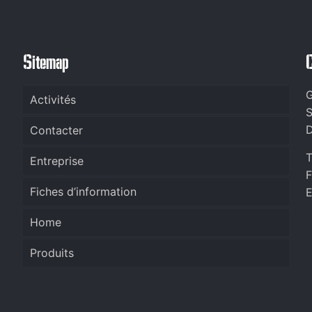
Sitemap
G
Activités
S
D
Contacter
T
Entreprise
F
Fiches d’information
E
Home
Produits